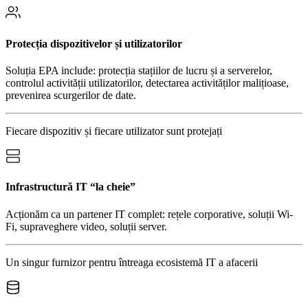
Protecția dispozitivelor și utilizatorilor
Soluția EPA include: protecția stațiilor de lucru și a serverelor,
controlul activității utilizatorilor, detectarea activităților malițioase,
prevenirea scurgerilor de date.
Fiecare dispozitiv și fiecare utilizator sunt protejați
Infrastructură IT “la cheie”
Acționăm ca un partener IT complet: rețele corporative, soluții Wi-
Fi, supraveghere video, soluții server.
Un singur furnizor pentru întreaga ecosistemă IT a afacerii