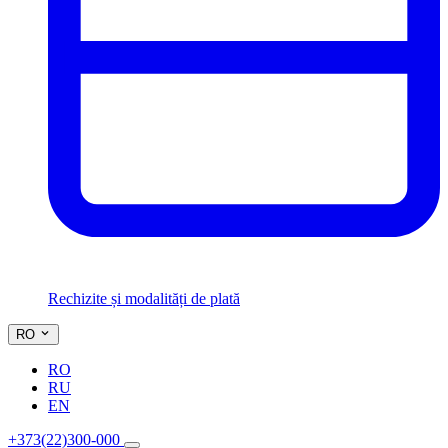
Rechizite și modalități de plată
RO
RO
RU
EN
+373(22)300-000