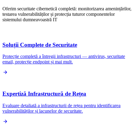
Oferim securitate cibernetică completă: monitorizarea amenințărilor,
testarea vulnerabilităților și protecția tuturor componentelor
sistemului dumneavoastră IT
Soluții Complete de Securitate
Protecție completă a întregii infrastructuri — antivirus, securitate
email, protecție endpoint și mai mult.
Expertiză Infrastructură de Rețea
Evaluare detaliată a infrastructurii de rețea pentru identificarea
vulnerabilităților și lacunelor de securitate.