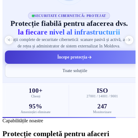
SECURITATE CIBERNETICĂ: PROTEJAT
Protecție fiabilă pentru afacerea dvs.
la fiecare nivel al infrastructurii
Soluții complete de securitate cibernetică: scanare pasivă și activă, audit
de rețea și administrator de sistem externalizat în Moldova.
Începe protecția
Toate soluțiile
100+
ISO
Clienți
27001 / 14001 / 9001
95%
247
Amenințări eliminate
Monitorizare
Capabilitățile noastre
Protecție completă pentru afaceri