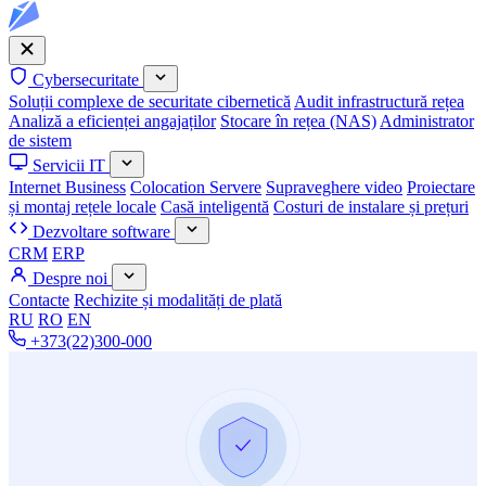
Cybersecuritate
Soluții complexe de securitate cibernetică
Audit infrastructură rețea
Analiză a eficienței angajaților
Stocare în rețea (NAS)
Administrator
de sistem
Servicii IT
Internet Business
Colocation Servere
Supraveghere video
Proiectare
și montaj rețele locale
Casă inteligentă
Costuri de instalare și prețuri
Dezvoltare software
CRM
ERP
Despre noi
Contacte
Rechizite și modalități de plată
RU
RO
EN
+373(22)300-000